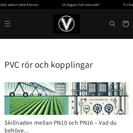
Skip to
a säkert med Klarna!
14 dagars full returrätt!
Fri frakt
content
Cart
PVC rör och kopplingar
Skillnaden mellan PN10 och PN16 – Vad du
behöve...