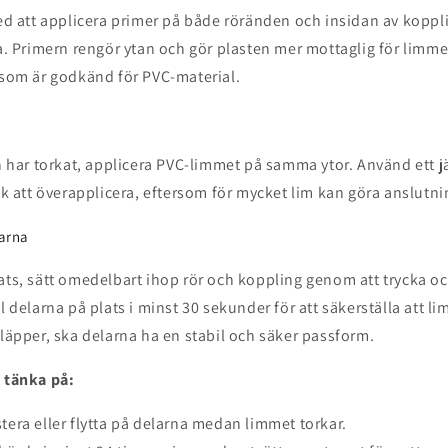
ed att applicera primer på både röränden och insidan av kopp
. Primern rengör ytan och gör plasten mer mottaglig för limme
som är godkänd för PVC-material.
n har torkat, applicera PVC-limmet på samma ytor. Använd ett
k att överapplicera, eftersom för mycket lim kan göra anslutn
larna
ats, sätt omedelbart ihop rör och koppling genom att trycka och 
l delarna på plats i minst 30 sekunder för att säkerställa att l
släpper, ska delarna ha en stabil och säker passform.
t tänka på:
stera eller flytta på delarna medan limmet torkar.