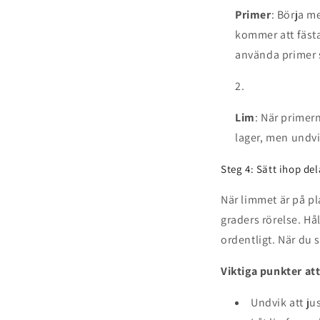
Primer
: Börja m
kommer att fästa
använda primer 
Lim
: När primer
lager, men undvi
Steg 4: Sätt ihop de
När limmet är på pl
graders rörelse. Hål
ordentligt. När du 
Viktiga punkter at
Undvik att ju