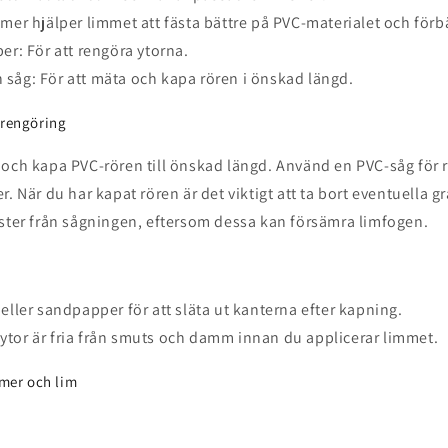
imer hjälper limmet att fästa bättre på PVC-materialet och förb
per: För att rengöra ytorna.
såg: För att mäta och kapa rören i önskad längd.
 rengöring
och kapa PVC-rören till önskad längd. Använd en PVC-såg för r
. När du har kapat rören är det viktigt att ta bort eventuella g
ester från sågningen, eftersom dessa kan försämra limfogen.
 eller sandpapper för att släta ut kanterna efter kapning.
lla ytor är fria från smuts och damm innan du applicerar limmet.
imer och lim