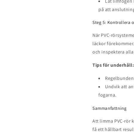
Låt limfogen 
på att anslutning
Steg 5: Kontrollera 
När PVC-rörsystemet 
läckor förekommer. 
och inspektera alla
Tips för underhåll
Regelbunden i
Undvik att an
fogarna.
Sammanfattning
Att limma PVC-rör k
få ett hållbart res