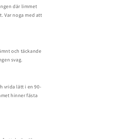
lingen där limmet
t. Var noga med att
 jämnt och täckande
ingen svag.
vrida lätt i en 90-
immet hinner fästa