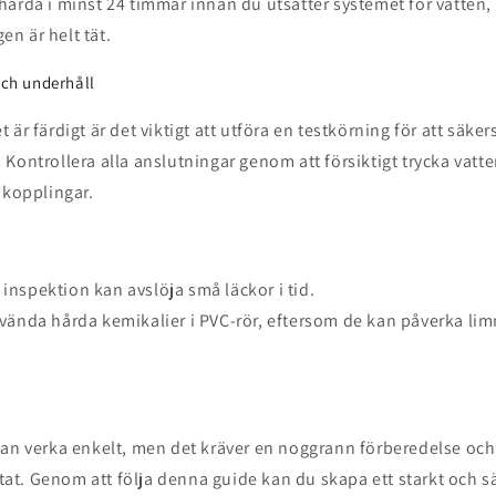
härda i minst 24 timmar innan du utsätter systemet för vatten, 
en är helt tät.
och underhåll
är färdigt är det viktigt att utföra en testkörning för att säkers
Kontrollera alla anslutningar genom att försiktigt trycka vat
 kopplingar.
:
nspektion kan avslöja små läckor i tid.
vända hårda kemikalier i PVC-rör, eftersom de kan påverka li
an verka enkelt, men det kräver en noggrann förberedelse och r
ultat. Genom att följa denna guide kan du skapa ett starkt och s