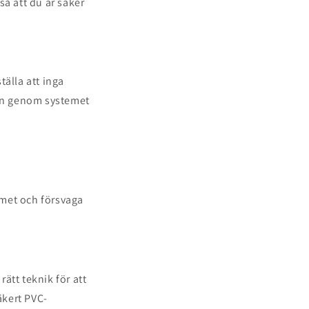
så att du är säker
tälla att inga
ten genom systemet
mmet och försvaga
ätt teknik för att
äkert PVC-