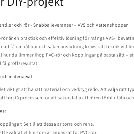
r DIY-projekt
entiler och rör - Snabba leveranser – VVS och Vattenshoppen
rör är en praktisk och effektiv lösning för många VVS-, bevatt
 att få en hållbar och säker anslutning krävs rätt teknik vid li
ill hur du limmar ihop PVC-rör och kopplingar på bästa sätt – e
l få proffsresultat.
 och materialval
et viktigt att ha rätt material och verktyg redo. Att välja rätt ty
t förstå processen för att säkerställa att rören förblir täta och
vs:
pplingar: Se till att dessa är torra och rena.
ett kvalitativt lim som är anpassat för PVC-rör.