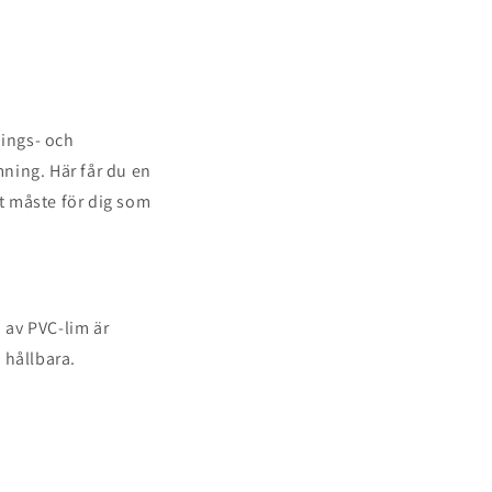
nings- och
mning. Här får du en
tt måste för dig som
p av PVC-lim är
 hållbara.