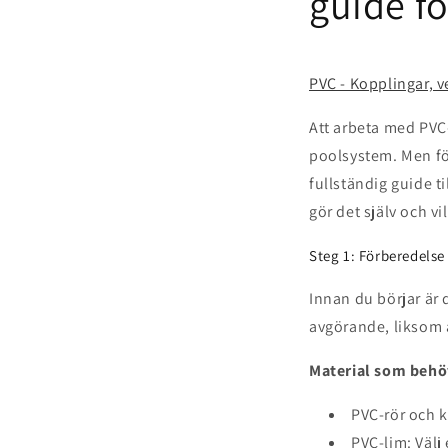
guide fö
PVC - Kopplingar, v
Att arbeta med PVC-
poolsystem. Men för
fullständig guide t
gör det själv och vil
Steg 1: Förberedelse
Innan du börjar är d
avgörande, liksom at
Material som behö
PVC-rör och ko
PVC-lim: Välj 