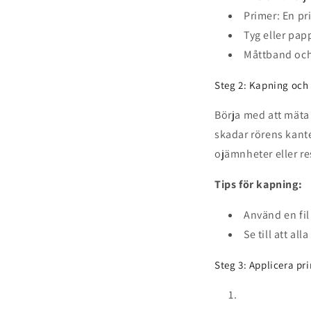
Primer: En pr
Tyg eller pap
Måttband och 
Steg 2: Kapning och
Börja med att mäta 
skadar rörens kanter
ojämnheter eller r
Tips för kapning:
Använd en fil
Se till att a
Steg 3: Applicera pr