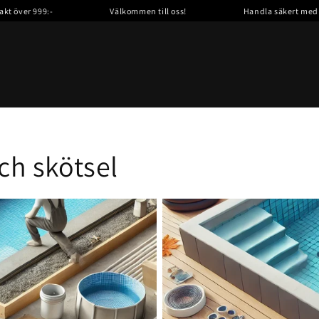
kt över 999:-
Välkommen till oss!
Handla säkert med Kl
och skötsel