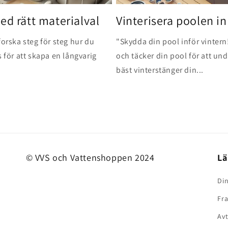
ed rätt materialval
Vinterisera poolen inn
forska steg för steg hur du
"Skydda din pool inför vintern
 för att skapa en långvarig
och täcker din pool för att un
bäst vinterstänger din...
© VVS och Vattenshoppen 2024
Lä
Din
Fra
Av