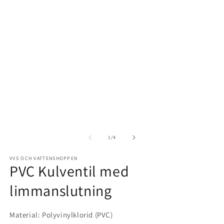
av
1
/
4
VVS OCH VATTENSHOPPEN
PVC Kulventil med
limmanslutning
Material: Polyvinylklorid (PVC)