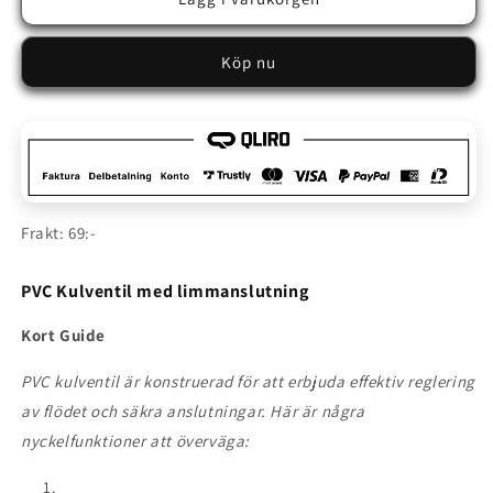
Kulventil
Kulventil
med
med
Köp nu
limmanslutning
limmanslutning
Frakt: 69:-
PVC Kulventil med limmanslutning
Kort Guide
PVC kulventil är konstruerad för att erbjuda effektiv reglering
av flödet och säkra anslutningar. Här är några
nyckelfunktioner att överväga: