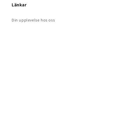
Länkar
Din upplevelse hos oss
Frakt och leveranser
Avtalskund
Returer
Betalning
Land/Region
Språk
SEK kr | Sverige
Svenska