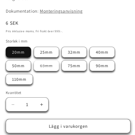
Dokumentation:
Monteringsanvisning
Ordinarie
6 SEK
pris
Pris inklusive moms.
Fri frakt över 999:-.
Storlek i mm
20mm
25mm
32mm
40mm
Varianten
50mm
63mm
75mm
90mm
är
slutsåld
eller
110mm
inte
tillgänglig
Kvantitet
Minska
Öka
kvantitet
kvantitet
för
för
PVC
PVC
Lägg i varukorgen
Koppling
Koppling