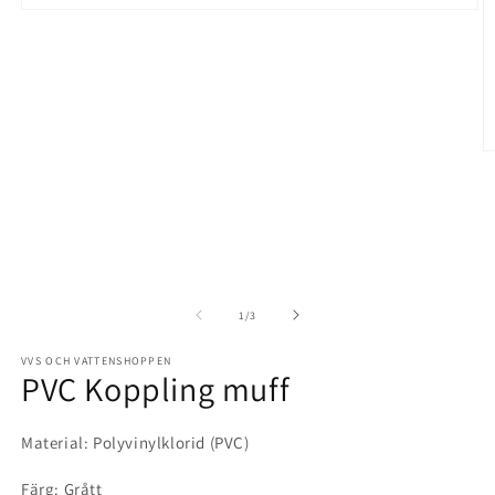
av
1
/
3
VVS OCH VATTENSHOPPEN
PVC Koppling muff
Material: Polyvinylklorid (PVC)
Färg: Grått