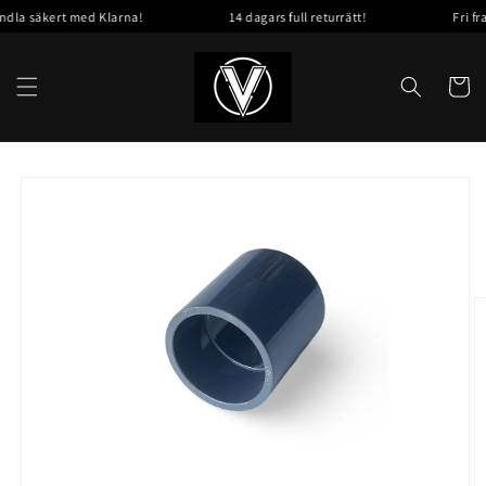
vidare
la säkert med Klarna!
14 dagars full returrätt!
Fri frak
till
innehåll
Varukor
å vidare till
roduktinformation