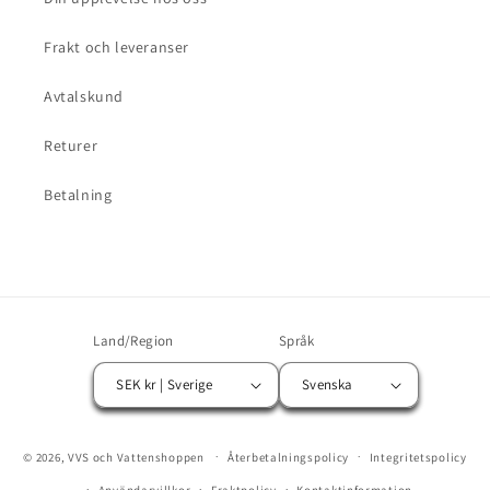
Frakt och leveranser
Avtalskund
Returer
Betalning
Land/Region
Språk
SEK kr | Sverige
Svenska
Betalningsmetoder
© 2026,
VVS och Vattenshoppen
Återbetalningspolicy
Integritetspolicy
Användarvillkor
Fraktpolicy
Kontaktinformation