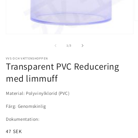
av
1
/
3
VVS OCH VATTENSHOPPEN
Transparent PVC Reducering
med limmuff
Material: Polyvinylklorid (PVC)
Färg: Genomskinlig
Dokumentation:
Ordinarie
47 SEK