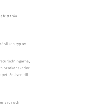
 fritt från
å vilken typ av
returledningarna,
och orsakar skador.
pet. Se även till
olens rör och