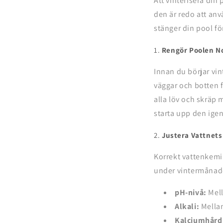
Att vinterisera din 
den är redo att anv
stänger din pool fö
1.
Rengör Poolen N
Innan du börjar vin
väggar och botten f
alla löv och skräp 
starta upp den igen
2.
Justera Vattnets
Korrekt vattenkemi 
under vintermånade
pH-nivå:
Mell
Alkali:
Mellan
Kalciumhård