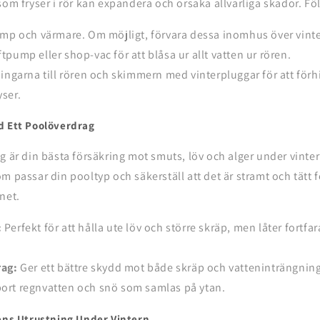
som fryser i rör kan expandera och orsaka allvarliga skador. Föl
ump och värmare. Om möjligt, förvara dessa inomhus över vint
tpump eller shop-vac för att blåsa ur allt vatten ur rören.
ningarna till rören och skimmern med vinterpluggar för att förh
yser.
d Ett Poolöverdrag
g är din bästa försäkring mot smuts, löv och alger under vint
m passar din pooltyp och säkerställ att det är stramt och tätt fö
net.
:
Perfekt för att hålla ute löv och större skräp, men låter fortfa
rag:
Ger ett bättre skydd mot både skräp och vatteninträngnin
bort regnvatten och snö som samlas på ytan.
ens Utrustning Under Vintern