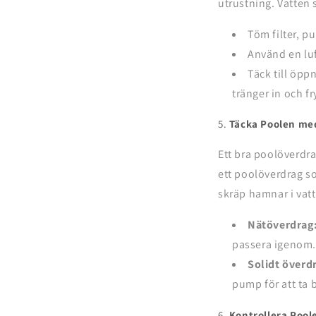
utrustning. Vatten 
Töm filter, p
Använd en luf
Täck till öpp
tränger in och fr
5.
Täcka Poolen me
Ett bra poolöverdra
ett poolöverdrag so
skräp hamnar i vatt
Nätöverdrag
passera igenom.
Solidt överd
pump för att ta 
6.
Kontrollera Pool