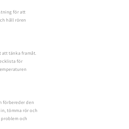
tning för att
och håll rören
 att tänka framåt.
ecklista för
 temperaturen
och förbereder den
min, tömma rör och
a problem och