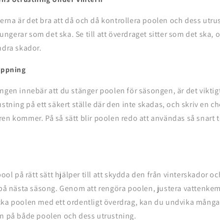
na är det bra att då och då kontrollera poolen och dess utrus
 fungerar som det ska. Se till att överdraget sitter som det ska, 
ndra skador.
öppning
ngen innebär att du stänger poolen för säsongen, är det viktigt
stning på ett säkert ställe där den inte skadas, och skriv en ch
ren kommer. På så sätt blir poolen redo att användas så snart
pool på rätt sätt hjälper till att skydda den från vinterskador 
t på nästa säsong. Genom att rengöra poolen, justera vattenke
cka poolen med ett ordentligt överdrag, kan du undvika mång
en på både poolen och dess utrustning.