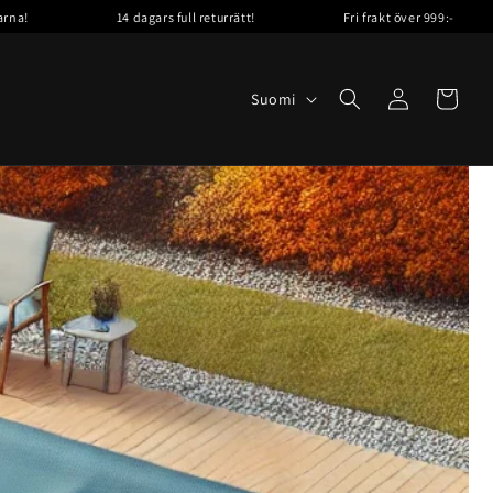
14 dagars full returrätt!
Fri frakt över 999:-
Välkomm
K
Kirjaudu
Ostoskori
Suomi
sisään
i
e
l
i