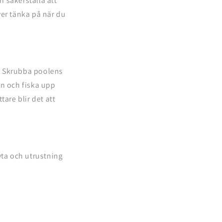
h säkerställa att
ver tänka på när du
g. Skrubba poolens
en och fiska upp
are blir det att
yta och utrustning
: