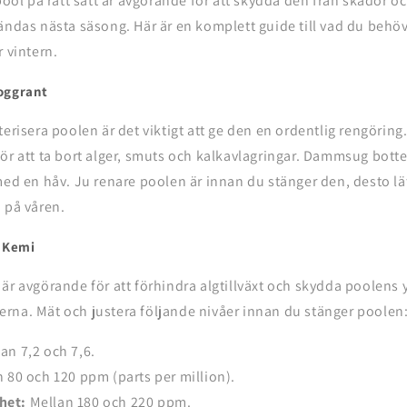
pool på rätt sätt är avgörande för att skydda den från skador oc
ändas nästa säsong. Här är en komplett guide till vad du behö
r vintern.
oggrant
terisera poolen är det viktigt att ge den en ordentlig rengörin
ör att ta bort alger, smuts och kalkavlagringar. Dammsug bott
med en håv. Ju renare poolen är innan du stänger den, desto lätt
 på våren.
 Kemi
är avgörande för att förhindra algtillväxt och skydda poolens 
rna. Mät och justera följande nivåer innan du stänger poolen
an 7,2 och 7,6.
 80 och 120 ppm (parts per million).
het:
Mellan 180 och 220 ppm.