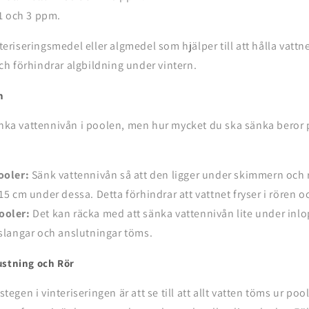
1 och 3 ppm.
nteriseringsmedel eller algmedel som hjälper till att hålla vattnet
h förhindrar algbildning under vintern.
n
änka vattennivån i poolen, men hur mycket du ska sänka beror p
ooler:
Sänk vattennivån så att den ligger under skimmern och 
–15 cm under dessa. Detta förhindrar att vattnet fryser i rören 
oler:
Det kan räcka med att sänka vattennivån lite under inlop
 slangar och anslutningar töms.
ustning och Rör
 stegen i vinteriseringen är att se till att allt vatten töms ur po