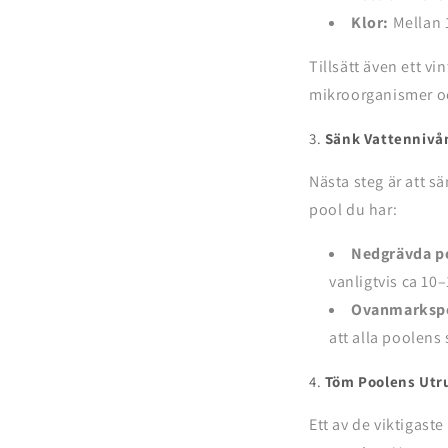
Klor:
Mellan 
Tillsätt även ett vi
mikroorganismer oc
3.
Sänk Vattennivå
Nästa steg är att s
pool du har:
Nedgrävda p
vanligtvis ca 10
Ovanmarkspo
att alla poolens
4.
Töm Poolens Utr
Ett av de viktigaste