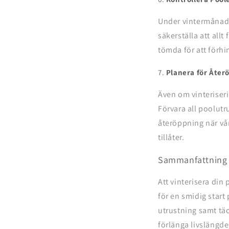
Under vintermånader
säkerställa att allt
tömda för att förhi
7.
Planera för Åter
Även om vinteriseri
Förvara all poolutru
återöppning när vå
tillåter.
Sammanfattning
Att vinterisera din 
för en smidig star
utrustning samt tä
förlänga livslängd