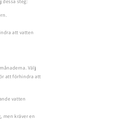
j dessa steg:
ern.
indra att vatten
ermånaderna. Välj
r att förhindra att
rande vatten
g, men kräver en